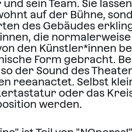
 und sein Team. Sie lasse
ohnt auf der Bühne, son
ten des Gebäudes erkling
innen, die normalerweis
von den Künstler*innen b
enische Form gebracht. B
 so der Sound des Theater
n reeanactet. Selbst klein
ertastatur oder das Krei
position werden.