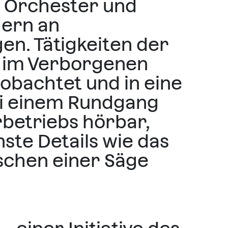
n Orchester und
dern an
en. Tätigkeiten der
e im Verborgenen
eobachtet und in eine
ei einem Rundgang
betriebs hörbar,
ste Details wie das
schen einer Säge