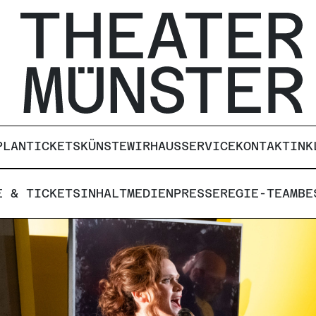
PLAN
TICKETS
KÜNSTE
WIR
HAUS
SERVICE
KONTAKT
INK
E & TICKETS
INHALT
MEDIEN
PRESSE
REGIE-TEAM
BE