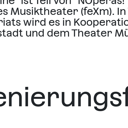
ne" ist Teil von "NOperas!" 
s Musiktheater (feXm). In
ats wird es in Kooperati
tadt und dem Theater Mün
enierungs