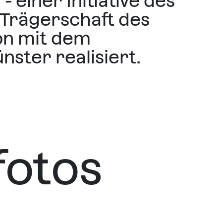
- einer Initiative des
 Trägerschaft des
on mit dem
ster realisiert.
fotos