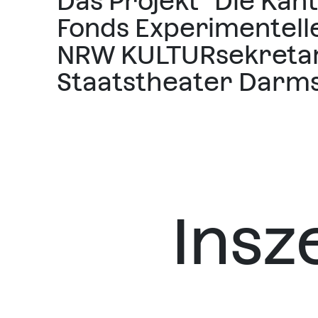
Das Projekt "Die Kanti
Fonds Experimentelle
NRW KULTURsekretari
Staatstheater Darms
Insz